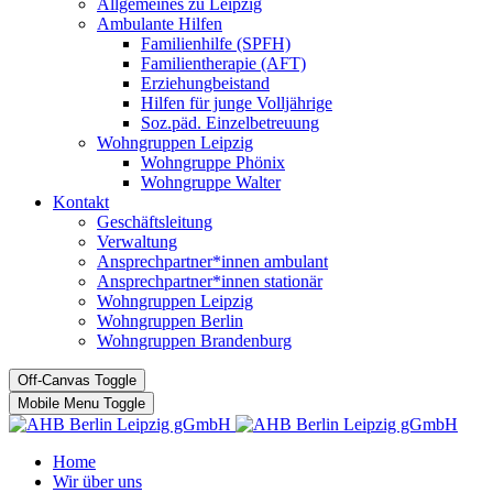
Allgemeines zu Leipzig
Ambulante Hilfen
Familienhilfe (SPFH)
Familientherapie (AFT)
Erziehungbeistand
Hilfen für junge Volljährige
Soz.päd. Einzelbetreuung
Wohngruppen Leipzig
Wohngruppe Phönix
Wohngruppe Walter
Kontakt
Geschäftsleitung
Verwaltung
Ansprechpartner*innen ambulant
Ansprechpartner*innen stationär
Wohngruppen Leipzig
Wohngruppen Berlin
Wohngruppen Brandenburg
Off-Canvas Toggle
Mobile Menu Toggle
Home
Wir über uns