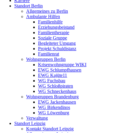
Karriere
Standort Berlin
Allgemeines zu Berlin
Ambulante Hilfen
Familienhilfe
Erziehungsbeistand
Familientherapie
Soziale Gruppe
Begleiteter Umgang
Projekt Schuldistanz
Familienrat
Wohngruppen Berlin
Krisenwohngruppe WIKI
EWG Schlumpfhausen
EWG Kajüte11
WG Fuchsbau
WG Schloßpiraten
WG Schneckenhaus
Wohngruppen Brandenburg
EWG Jackenhausen
WG Birkendinos
WG Löwenburg
Verwaltung
Standort Leipzig
Kontakt Standort Leipzig