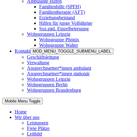
Ambulante Hilfen
Familienhilfe (SPFH)
Familientherapie (AFT)
Erziehungbeistand
Hilfen für junge Volljährige
Soz.päd. Einzelbetreuung
Wohngruppen Leipzig
Wohngruppe Phönix
Wohngruppe Walter
Kontakt
MOD_MENU_TOGGLE_SUBMENU_LABEL
Geschäftsleitung
Verwaltung
Ansprechpartner*innen ambulant
Ansprechpartner*innen stationär
Wohngruppen Leipzig
Wohngruppen Berlin
Wohngruppen Brandenburg
Mobile Menu Toggle
Home
Wir über uns
Leistungen
Freie Plätze
Leitbild