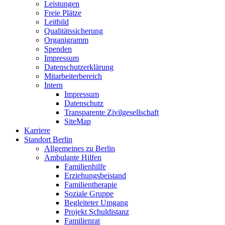
Leistungen
Freie Plätze
Leitbild
Qualitätssicherung
Organigramm
Spenden
Impressum
Datenschutzerklärung
Mitarbeiterbereich
Intern
Impressum
Datenschutz
Transparente Zivilgesellschaft
SiteMap
Karriere
Standort Berlin
Allgemeines zu Berlin
Ambulante Hilfen
Familienhilfe
Erziehungsbeistand
Familientherapie
Soziale Gruppe
Begleiteter Umgang
Projekt Schuldistanz
Familienrat