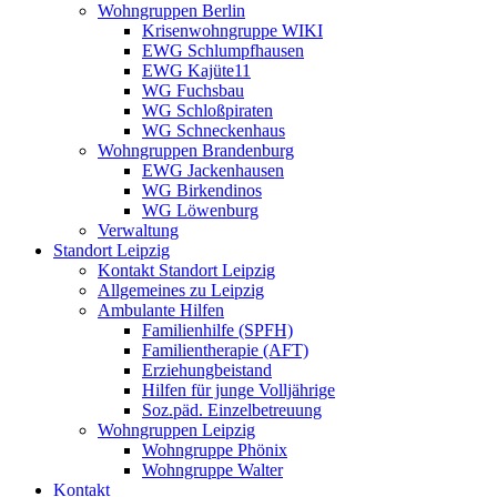
Wohngruppen Berlin
Krisenwohngruppe WIKI
EWG Schlumpfhausen
EWG Kajüte11
WG Fuchsbau
WG Schloßpiraten
WG Schneckenhaus
Wohngruppen Brandenburg
EWG Jackenhausen
WG Birkendinos
WG Löwenburg
Verwaltung
Standort Leipzig
Kontakt Standort Leipzig
Allgemeines zu Leipzig
Ambulante Hilfen
Familienhilfe (SPFH)
Familientherapie (AFT)
Erziehungbeistand
Hilfen für junge Volljährige
Soz.päd. Einzelbetreuung
Wohngruppen Leipzig
Wohngruppe Phönix
Wohngruppe Walter
Kontakt