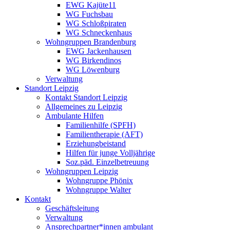
EWG Kajüte11
WG Fuchsbau
WG Schloßpiraten
WG Schneckenhaus
Wohngruppen Brandenburg
EWG Jackenhausen
WG Birkendinos
WG Löwenburg
Verwaltung
Standort Leipzig
Kontakt Standort Leipzig
Allgemeines zu Leipzig
Ambulante Hilfen
Familienhilfe (SPFH)
Familientherapie (AFT)
Erziehungbeistand
Hilfen für junge Volljährige
Soz.päd. Einzelbetreuung
Wohngruppen Leipzig
Wohngruppe Phönix
Wohngruppe Walter
Kontakt
Geschäftsleitung
Verwaltung
Ansprechpartner*innen ambulant