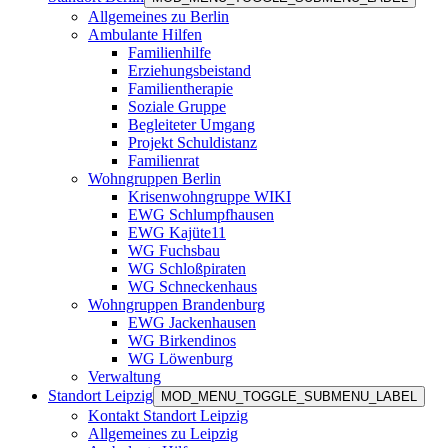
Allgemeines zu Berlin
Ambulante Hilfen
Familienhilfe
Erziehungsbeistand
Familientherapie
Soziale Gruppe
Begleiteter Umgang
Projekt Schuldistanz
Familienrat
Wohngruppen Berlin
Krisenwohngruppe WIKI
EWG Schlumpfhausen
EWG Kajüte11
WG Fuchsbau
WG Schloßpiraten
WG Schneckenhaus
Wohngruppen Brandenburg
EWG Jackenhausen
WG Birkendinos
WG Löwenburg
Verwaltung
Standort Leipzig
MOD_MENU_TOGGLE_SUBMENU_LABEL
Kontakt Standort Leipzig
Allgemeines zu Leipzig